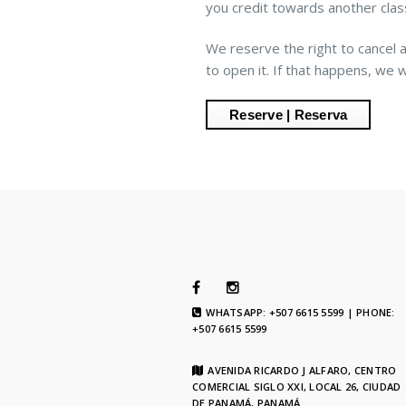
you credit towards another class
We reserve the right to cancel 
to open it. If that happens, we 
WHATSAPP: +507 6615 5599 | PHONE:
+507 6615 5599
AVENIDA RICARDO J ALFARO, CENTRO
COMERCIAL SIGLO XXI, LOCAL 26, CIUDAD
DE PANAMÁ, PANAMÁ