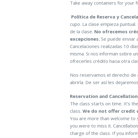
Take away containers for your 
Política de Reserva y Cancel
cupo. La clase empieza puntual. 
de la clase.
No ofrecemos crédi
excepciones.
Se puede enviar a 
Cancelaciones realizadas 10 día
misma. Si nos informan sobre u
ofrecerles crédito hacia otra cl
Nos reservamos el derecho de ca
abrirla. De ser así les dejaremo
Reservation and Cancellation 
The class starts on time. It’s th
class.
We do not offer credit 
You are more than welcome to se
you were to miss it. Cancellatio
charge of the class. If you info