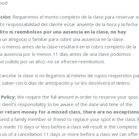
food
ación:
Requerimos el monto completo de la clase para reservar s
Es responsabilidad del cliente estar anuente de la hora y la fecha
to ni reembolsos por una ausencia en la clase, no hay
un amigo(a) o familiar para cubrir una ausencia en la clase.
s o menos antes de la clase resultará en el cobro completo de la
na ausencia por lo menos 11 días antes de una clase podemos
ase (válido por un año) -no se ofrecen reembolsos.
ncelar la clase si no llegamos al mínimo de cupos requeridos pa
s saber con 6 días de anticipación y se les devolverá el dinero.
Policy:
We require the full amount in order to reserve your spot.
e client’s responsibility to be aware of the date and time of the
or return money for a missed class, there are no exceptions
nd a family member or friend to replace your spot in the class i
ns made 10 days or less before a class will result in the complete
rm us of a cancellation 11 days or more before a class we can offer