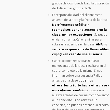
grupos de dos (queda bajo la discreción
de AMA armar grupos de 3).
Es responsabilidad del cliente estar
anuente de la hora y la fecha de la clase.
No ofrecemos crédito ni
reembolsos por una ausencia en la
clase, no hay excepciones.
Se puede
enviar a un amigo(a) o familiar para
cubrir una ausencia en la clase.
AMA no
se hace responsable de llenar el/los
cupo(s) en caso de una ausencia.
Cancelaciones realizadas 6 días o
menos antes de la clase resultará en el
cobro completo de la misma. Si nos
informan sobre una ausencia 7 días
antes de una clase
podemos
ofrecerles crédito hacia otra clase
-
no se ofrecen reembolsos.
Considera
nuestras clases de cocina como “evento”
o un concierto. Si no asistes a un
concierto, no puedes obtener un crédito
del lugar del concierto, sin importar el