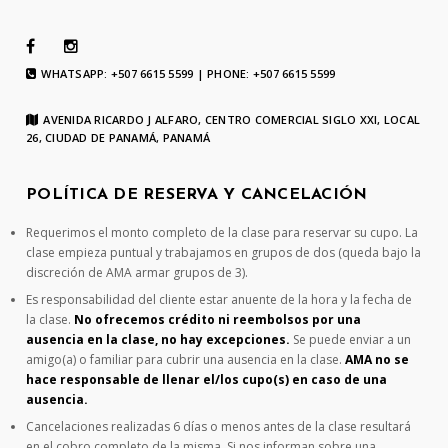
WHATSAPP: +507 6615 5599 | PHONE: +507 6615 5599
AVENIDA RICARDO J ALFARO, CENTRO COMERCIAL SIGLO XXI, LOCAL
26, CIUDAD DE PANAMÁ, PANAMÁ
POLÍTICA DE RESERVA Y CANCELACIÓN
Requerimos el monto completo de la clase para reservar su cupo. La
clase empieza puntual y trabajamos en grupos de dos (queda bajo la
discreción de AMA armar grupos de 3).
Es responsabilidad del cliente estar anuente de la hora y la fecha de
la clase.
No ofrecemos crédito ni reembolsos por una
ausencia en la clase, no hay excepciones.
Se puede enviar a un
amigo(a) o familiar para cubrir una ausencia en la clase.
AMA no se
hace responsable de llenar el/los cupo(s) en caso de una
ausencia.
Cancelaciones realizadas 6 días o menos antes de la clase resultará
en el cobro completo de la misma. Si nos informan sobre una