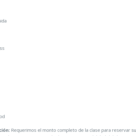
mida
ass
ood
ción:
Requerimos el monto completo de la clase para reservar s