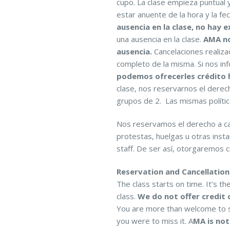
cupo. La clase empieza puntual 
estar anuente de la hora y la fec
ausencia en la clase, no hay 
una ausencia en la clase.
AMA no
ausencia.
Cancelaciones realiza
completo de la misma. Si nos in
podemos ofrecerles crédito h
clase, nos reservarnos el derec
grupos de 2. Las mismas política
Nos reservamos el derecho a ca
protestas, huelgas u otras inst
staff. De ser así, otorgaremos c
Reservation and Cancellation 
The class starts on time. It’s th
class.
We do not offer credit 
You are more than welcome to se
you were to miss it. A
MA is not