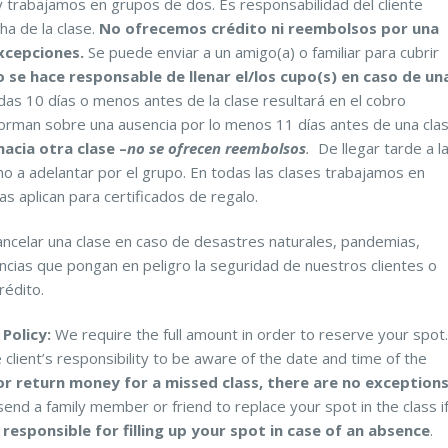
y trabajamos en grupos de dos. Es responsabilidad del cliente
ha de la clase.
No ofrecemos crédito ni reembolsos por una
excepciones.
Se puede enviar a un amigo(a) o familiar para cubrir
 se hace responsable de llenar el/los cupo(s) en caso de un
das 10 días o menos antes de la clase resultará en el cobro
forman sobre una ausencia por lo menos 11 días antes de una cla
acia otra clase –
no se ofrecen reembolsos
.
De llegar tarde a l
ho a adelantar por el grupo. En todas las clases trabajamos en
s aplican para certificados de regalo.
ncelar una clase en caso de desastres naturales, pandemias,
ancias que pongan en peligro la seguridad de nuestros clientes o
rédito.
Policy:
We require the full amount in order to reserve your spot.
e client’s responsibility to be aware of the date and time of the
or return money for a missed class, there are no exceptions
nd a family member or friend to replace your spot in the class i
 responsible for filling up your spot in case of an absence
.