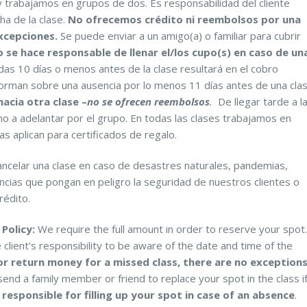
y trabajamos en grupos de dos. Es responsabilidad del cliente
ha de la clase.
No ofrecemos crédito ni reembolsos por una
excepciones.
Se puede enviar a un amigo(a) o familiar para cubrir
 se hace responsable de llenar el/los cupo(s) en caso de un
das 10 días o menos antes de la clase resultará en el cobro
forman sobre una ausencia por lo menos 11 días antes de una cla
acia otra clase –
no se ofrecen reembolsos
.
De llegar tarde a l
ho a adelantar por el grupo. En todas las clases trabajamos en
s aplican para certificados de regalo.
ncelar una clase en caso de desastres naturales, pandemias,
ancias que pongan en peligro la seguridad de nuestros clientes o
rédito.
Policy:
We require the full amount in order to reserve your spot.
e client’s responsibility to be aware of the date and time of the
or return money for a missed class, there are no exceptions
nd a family member or friend to replace your spot in the class i
 responsible for filling up your spot in case of an absence
.