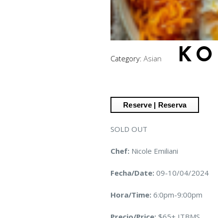
KO
Category:
Asian
SOLD OUT
Chef:
Nicole Emiliani
Fecha/Date:
09-10/04/2024
Hora/Time:
6:0pm-9:00pm
Precio/Price:
$65+ ITBMS