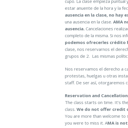
cupo. La clase empieza puntual 
estar anuente de la hora y la fec
ausencia en la clase, no hay 
una ausencia en la clase.
AMA no
ausencia.
Cancelaciones realiza
completo de la misma. Si nos in
podemos ofrecerles crédito h
clase, nos reservarnos el derec
grupos de 2. Las mismas política
Nos reservamos el derecho a ca
protestas, huelgas u otras inst
staff. De ser así, otorgaremos c
Reservation and Cancellation 
The class starts on time. It’s th
class.
We do not offer credit 
You are more than welcome to se
you were to miss it. A
MA is not