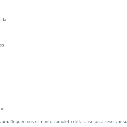
mida
ass
ood
ción:
Requerimos el monto completo de la clase para reservar s