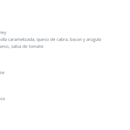
ney
olla caramelizada, queso de cabra, bacon y arúgula
ueso, salsa de tomate
ase
ios