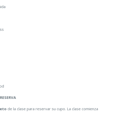
mida
ass
ood
 RESERVA
leto
de la clase para reservar su cupo. La clase comienza