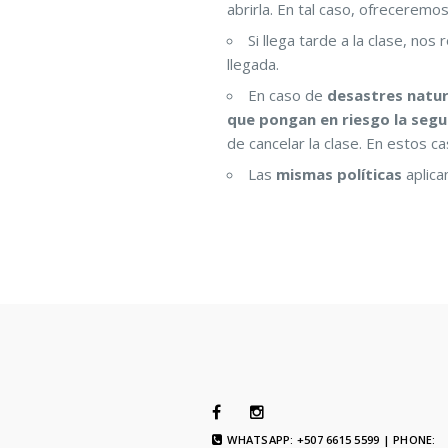
abrirla. En tal caso, ofreceremo
Si llega tarde a la clase, no
llegada.
En caso de
desastres natur
que pongan en riesgo la segu
de cancelar la clase. En estos c
Las
mismas políticas
aplica
WHATSAPP: +507 6615 5599 | PHONE: