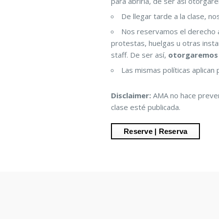
para abrirla, de ser así otorga
De llegar tarde a la clase, n
Nos reservamos el derecho a
protestas, huelgas u otras inst
staff. De ser así,
otorgaremos 
Las mismas políticas aplican 
Disclaimer:
AMA no hace prevent
clase esté publicada.