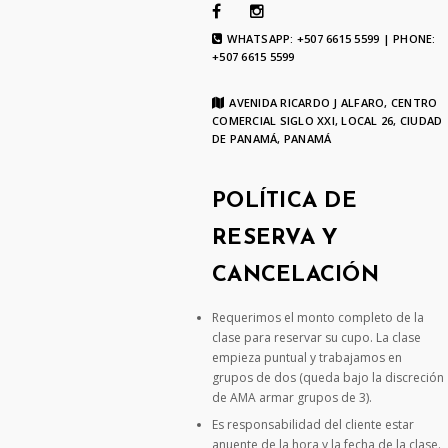
WHATSAPP: +507 6615 5599 | PHONE:
+507 6615 5599
AVENIDA RICARDO J ALFARO, CENTRO
COMERCIAL SIGLO XXI, LOCAL 26, CIUDAD
DE PANAMÁ, PANAMÁ
POLÍTICA DE
RESERVA Y
CANCELACIÓN
Requerimos el monto completo de la
clase para reservar su cupo. La clase
empieza puntual y trabajamos en
grupos de dos (queda bajo la discreción
de AMA armar grupos de 3).
Es responsabilidad del cliente estar
anuente de la hora y la fecha de la clase.