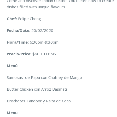
Come and discover Indian Cuisine! You’ll learn how to create
dishes filled with unique flavours.
Chef:
Felipe Chong
Fecha/Date:
20/02/2020
Hora/Time:
6:30pm-9:30pm
Precio/Price:
$60 + ITBMS
Menú
Samosas de Papa con Chutney de Mango
Butter Chicken con Arroz Basmati
Brochetas Tandoor y Raita de Coco
Menu