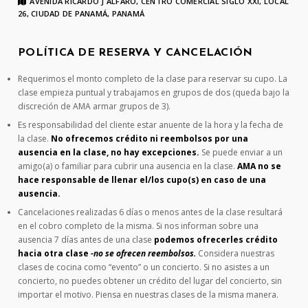
AVENIDA RICARDO J ALFARO, CENTRO COMERCIAL SIGLO XXI, LOCAL
26, CIUDAD DE PANAMÁ, PANAMÁ
POLÍTICA DE RESERVA Y CANCELACIÓN
Requerimos el monto completo de la clase para reservar su cupo. La
clase empieza puntual y trabajamos en grupos de dos (queda bajo la
discreción de AMA armar grupos de 3).
Es responsabilidad del cliente estar anuente de la hora y la fecha de
la clase.
No ofrecemos crédito ni reembolsos por una
ausencia en la clase, no hay excepciones.
Se puede enviar a un
amigo(a) o familiar para cubrir una ausencia en la clase.
AMA no se
hace responsable de llenar el/los cupo(s) en caso de una
ausencia.
Cancelaciones realizadas 6 días o menos antes de la clase resultará
en el cobro completo de la misma. Si nos informan sobre una
ausencia 7 días antes de una clase
podemos ofrecerles crédito
hacia otra clase
-no se ofrecen reembolsos.
Considera nuestras
clases de cocina como “evento” o un concierto. Si no asistes a un
concierto, no puedes obtener un crédito del lugar del concierto, sin
importar el motivo. Piensa en nuestras clases de la misma manera.