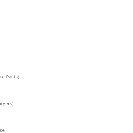
re Pants)
rgers)
ase