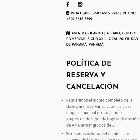
WHATSAPP: +507 6615 5599 | PHONE:
+507 6615 5599
AVENIDA RICARDO J ALFARO, CENTRO
COMERCIAL SIGLO XXI, LOCAL 26, CIUDAD
DE PANAMÁ, PANAMÁ
POLÍTICA DE
RESERVA Y
CANCELACIÓN
Requerimos el monto completo de la
clase para reservar su cupo. La clase
empieza puntual y trabajamos en
grupos de dos (queda bajo la discreción
de AMA armar grupos de 3).
Es responsabilidad del cliente estar
anuente de la hora y la fecha de la clase.