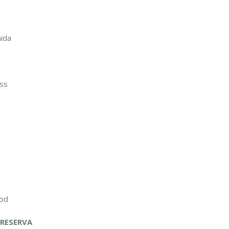
mida
ass
ood
 RESERVA