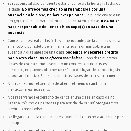
Es responsabilidad del cliente estar anuente de la hora y la fecha de
la clase.
No ofrecemos crédito ni reembolsos por una
ausencia en la clase, no hay excepciones.
Se puede enviar a un
amigo(a) o familiar para cubrir una ausencia en la clase.
AMA no se
hace responsable de llenar el/los cupo(s) en caso de una
ausencia.
Cancelaciones realizadas 6 días o menos antes de la clase resultará
en el cobro completo de la misma. Si nos informan sobre una
ausencia 7 días antes de una clase
podemos ofrecerles crédito
hacia otra clase
-no se ofrecen reembolsos.
Considera nuestras
clases de cocina como “evento” o un concierto. Si no asistes a un
concierto, no puedes obtener un crédito del lugar del concierto, sin
importar el motivo. Piensa en nuestras clases de la misma manera.
Nos reservamos el derecho de alterar el menú o cambiar al
instructor si es necesario.
Nos reservamos el derecho de cancelar una clase en caso de no
llegar al mínimo de personas para abrirla, de ser así otorgaremos
crédito o reembolso.
De llegar tarde a la clase, nos reservarnos el derecho a adelantar por
el grupo.
Nos reservamos el derecho a cancelar una clase en caso de