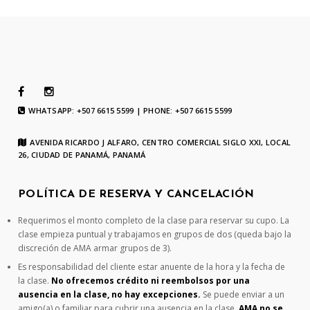
WHATSAPP: +507 6615 5599 | PHONE: +507 6615 5599
AVENIDA RICARDO J ALFARO, CENTRO COMERCIAL SIGLO XXI, LOCAL
26, CIUDAD DE PANAMÁ, PANAMÁ
POLÍTICA DE RESERVA Y CANCELACIÓN
Requerimos el monto completo de la clase para reservar su cupo. La
clase empieza puntual y trabajamos en grupos de dos (queda bajo la
discreción de AMA armar grupos de 3).
Es responsabilidad del cliente estar anuente de la hora y la fecha de
la clase.
No ofrecemos crédito ni reembolsos por una
ausencia en la clase, no hay excepciones.
Se puede enviar a un
amigo(a) o familiar para cubrir una ausencia en la clase.
AMA no se