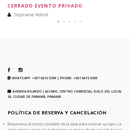
CERRADO EVENTO PRIVADO
Stephanie Abbott
WHATSAPP: +507 6615 5599 | PHONE: +507 6615 5599
AVENIDA RICARDO J ALFARO, CENTRO COMERCIAL SIGLO XXI, LOCAL
26, CIUDAD DE PANAMÁ, PANAMÁ
POLÍTICA DE RESERVA Y CANCELACIÓN
Requerimos el monto completo de la clase para reservar su cupo. La
clase empieza puntual y trabajamos en grupos de dos (queda bajo la