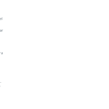
el
ar
ra
.
f