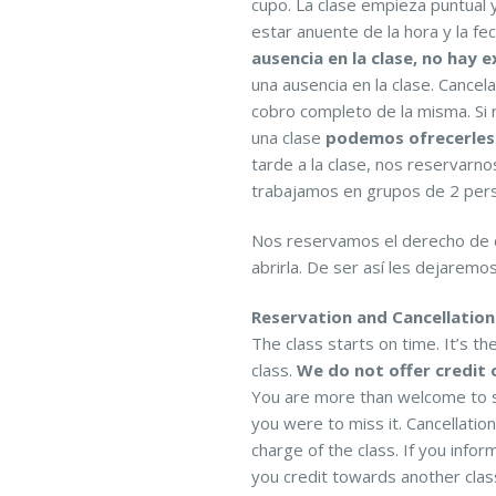
cupo. La clase empieza puntual 
estar anuente de la hora y la fec
ausencia en la clase, no hay 
una ausencia en la clase. Cancel
cobro completo de la misma. Si
una clase
podemos ofrecerles 
tarde a la clase, nos reservarno
trabajamos en grupos de 2 perso
Nos reservamos el derecho de ca
abrirla. De ser así les dejaremo
Reservation and Cancellation 
The class starts on time. It’s th
class.
We do not offer credit 
You are more than welcome to se
you were to miss it. Cancellatio
charge of the class. If you info
you credit towards another clas