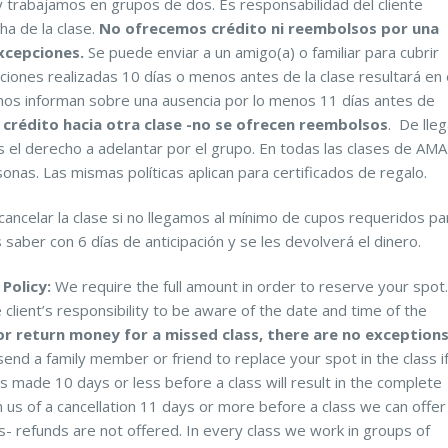
y trabajamos en grupos de dos. Es responsabilidad del cliente
ha de la clase.
No ofrecemos crédito ni reembolsos por una
excepciones.
Se puede enviar a un amigo(a) o familiar para cubrir
aciones realizadas 10 días o menos antes de la clase resultará en 
 nos informan sobre una ausencia por lo menos 11 días antes de
crédito hacia otra clase -no se ofrecen reembolsos
. De lleg
s el derecho a adelantar por el grupo. En todas las clases de AMA
nas. Las mismas políticas aplican para certificados de regalo.
ncelar la clase si no llegamos al mínimo de cupos requeridos pa
s saber con 6 días de anticipación y se les devolverá el dinero.
Policy:
We require the full amount in order to reserve your spot.
e client’s responsibility to be aware of the date and time of the
or return money for a missed class, there are no exceptions
nd a family member or friend to replace your spot in the class i
ns made 10 days or less before a class will result in the complete
rm us of a cancellation 11 days or more before a class we can offer
s- refunds are not offered. In every class we work in groups of