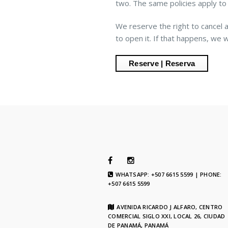
two. The same policies apply to 
We reserve the right to cancel 
to open it. If that happens, we 
WHATSAPP: +507 6615 5599 | PHONE:
+507 6615 5599
AVENIDA RICARDO J ALFARO, CENTRO
COMERCIAL SIGLO XXI, LOCAL 26, CIUDAD
DE PANAMÁ, PANAMÁ