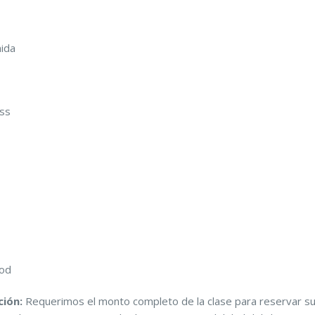
mida
ass
ood
ción:
Requerimos el monto completo de la clase para reservar s