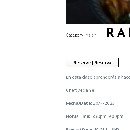
R
Category:
Asian
En esta clase aprenderás a hace
Chef:
Alicia Ye
Fecha/Date:
20/7/2023
Hora/Time:
5:30pm-9:00pm
Precio/Price:
$50+ ITBMS